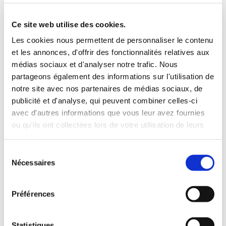
5 Personnes
130 CV
BLUETOOTH
Ce site web utilise des cookies.
INCLUS À LA LOCATION
Les cookies nous permettent de personnaliser le contenu
et les annonces, d'offrir des fonctionnalités relatives aux
médias sociaux et d'analyser notre trafic. Nous
Killométrage illimité
partageons également des informations sur l'utilisation de
Assurance tous risques (hors franchise)
notre site avec nos partenaires de médias sociaux, de
Carburant : plein à rendre plein
publicité et d'analyse, qui peuvent combiner celles-ci
CONDITIONS DE LOCATION
avec d'autres informations que vous leur avez fournies
ou qu'ils ont collectées lors de votre utilisation de leurs
services.
Age minimum :20 ans
Sélection
Années de permis :2 ans
Nécessaires
du
ASSURANCE
consentement
Préférences
Franchise :1500 €
Caution :1500 €
Statistiques