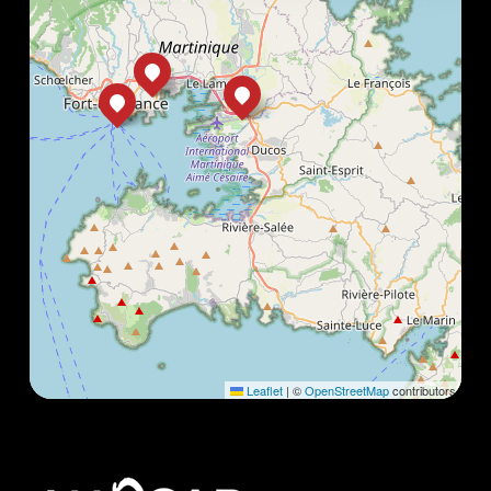
Leaflet
|
©
OpenStreetMap
contributors