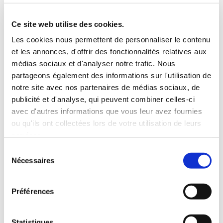
5 Personnes
130 CV
BLUETOOTH
Ce site web utilise des cookies.
INCLUS À LA LOCATION
Les cookies nous permettent de personnaliser le contenu
et les annonces, d'offrir des fonctionnalités relatives aux
médias sociaux et d'analyser notre trafic. Nous
Killométrage illimité
partageons également des informations sur l'utilisation de
Assurance tous risques (hors franchise)
notre site avec nos partenaires de médias sociaux, de
Carburant : plein à rendre plein
publicité et d'analyse, qui peuvent combiner celles-ci
CONDITIONS DE LOCATION
avec d'autres informations que vous leur avez fournies
ou qu'ils ont collectées lors de votre utilisation de leurs
services.
Age minimum :20 ans
Sélection
Années de permis :2 ans
Nécessaires
du
ASSURANCE
consentement
Préférences
Franchise :1500 €
Caution :1500 €
Statistiques