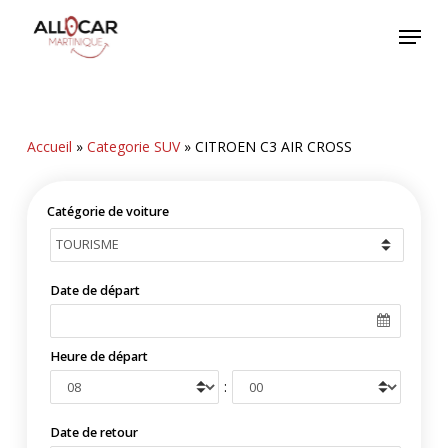
Skip
Menu
to
main
content
Accueil
»
Categorie SUV
»
CITROEN C3 AIR CROSS
Catégorie de voiture
Date de départ
Heure de départ
:
Date de retour