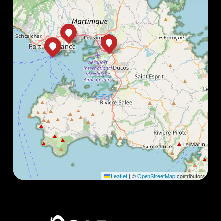
Leaflet
|
©
OpenStreetMap
contributors