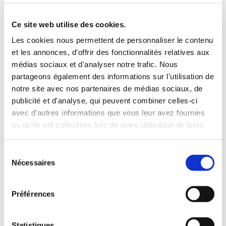
5 Personnes
130 CV
BLUETOOTH
Ce site web utilise des cookies.
INCLUS À LA LOCATION
Les cookies nous permettent de personnaliser le contenu
et les annonces, d'offrir des fonctionnalités relatives aux
médias sociaux et d'analyser notre trafic. Nous
Killométrage illimité
partageons également des informations sur l'utilisation de
Assurance tous risques (hors franchise)
notre site avec nos partenaires de médias sociaux, de
Carburant : plein à rendre plein
publicité et d'analyse, qui peuvent combiner celles-ci
CONDITIONS DE LOCATION
avec d'autres informations que vous leur avez fournies
ou qu'ils ont collectées lors de votre utilisation de leurs
services.
Age minimum :20 ans
Sélection
Années de permis :2 ans
Nécessaires
du
ASSURANCE
consentement
Préférences
Franchise :1500 €
Caution :1500 €
Statistiques