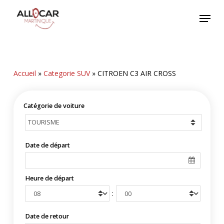
Skip
Menu
to
main
content
Accueil
»
Categorie SUV
»
CITROEN C3 AIR CROSS
Catégorie de voiture
Date de départ
Heure de départ
:
Date de retour