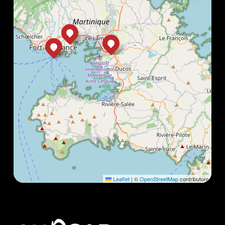
Leaflet
|
©
OpenStreetMap
contributors