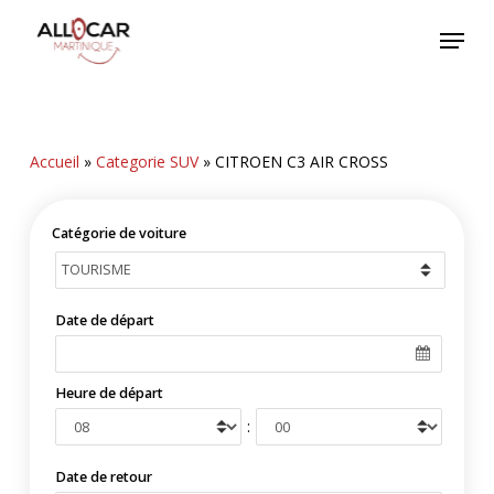
Skip
Menu
to
main
content
Accueil
»
Categorie SUV
»
CITROEN C3 AIR CROSS
Catégorie de voiture
Date de départ
Heure de départ
:
Date de retour