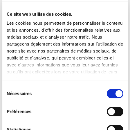
5 Personnes
130 CV
BLUETOOTH
Ce site web utilise des cookies.
INCLUS À LA LOCATION
Les cookies nous permettent de personnaliser le contenu
et les annonces, d'offrir des fonctionnalités relatives aux
médias sociaux et d'analyser notre trafic. Nous
Killométrage illimité
partageons également des informations sur l'utilisation de
Assurance tous risques (hors franchise)
notre site avec nos partenaires de médias sociaux, de
Carburant : plein à rendre plein
publicité et d'analyse, qui peuvent combiner celles-ci
CONDITIONS DE LOCATION
avec d'autres informations que vous leur avez fournies
ou qu'ils ont collectées lors de votre utilisation de leurs
services.
Age minimum :20 ans
Sélection
Années de permis :2 ans
Nécessaires
du
ASSURANCE
consentement
Préférences
Franchise :1500 €
Caution :1500 €
Statistiques