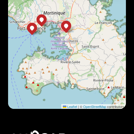
Leaflet
|
©
OpenStreetMap
contributors