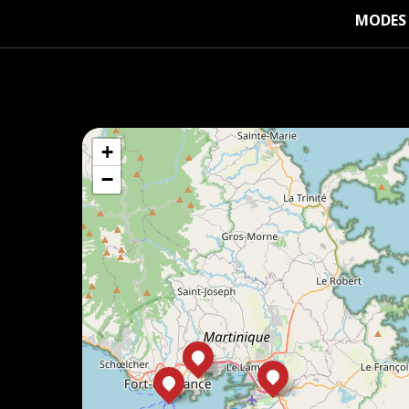
MODES 
+
−