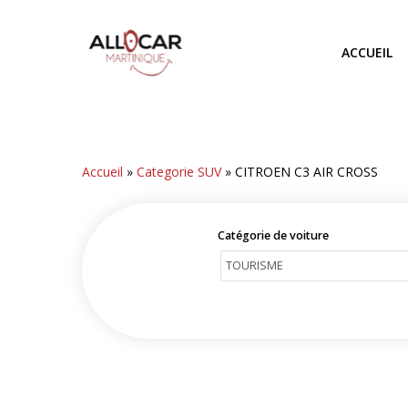
Skip
to
ACCUEIL
main
content
Accueil
»
Categorie SUV
»
CITROEN C3 AIR CROSS
Catégorie de voiture