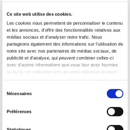
5 Personnes
130 CV
BLUETOOTH
Ce site web utilise des cookies.
INCLUS À LA LOCATION
Les cookies nous permettent de personnaliser le contenu
et les annonces, d'offrir des fonctionnalités relatives aux
médias sociaux et d'analyser notre trafic. Nous
Killométrage illimité
partageons également des informations sur l'utilisation de
Assurance tous risques (hors franchise)
notre site avec nos partenaires de médias sociaux, de
Carburant : plein à rendre plein
publicité et d'analyse, qui peuvent combiner celles-ci
CONDITIONS DE LOCATION
avec d'autres informations que vous leur avez fournies
ou qu'ils ont collectées lors de votre utilisation de leurs
services.
Age minimum :20 ans
Sélection
Années de permis :2 ans
Nécessaires
du
ASSURANCE
consentement
Préférences
Franchise :1500 €
Caution :1500 €
Statistiques