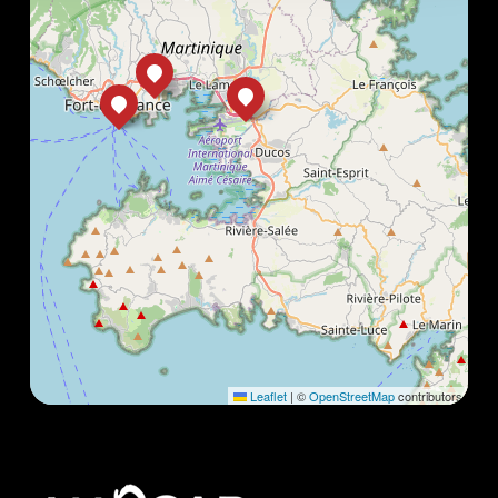
Leaflet
|
©
OpenStreetMap
contributors