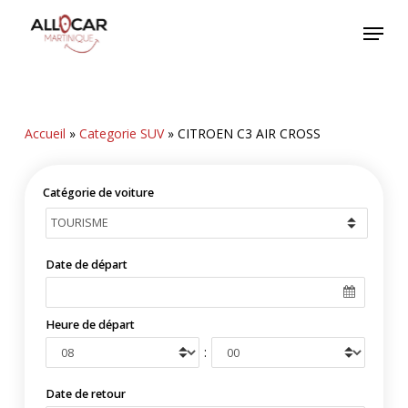
Skip
Menu
to
main
content
Accueil
»
Categorie SUV
»
CITROEN C3 AIR CROSS
Catégorie de voiture
Date de départ
Heure de départ
:
Date de retour