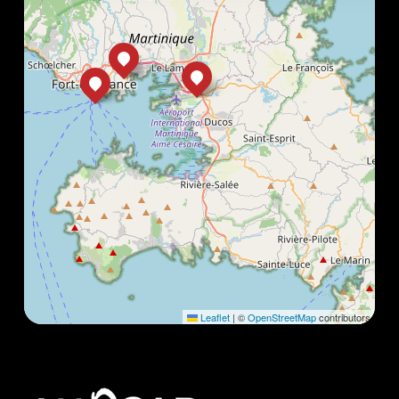
Leaflet
|
©
OpenStreetMap
contributors