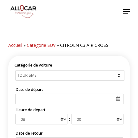
Skip
Menu
to
main
content
Accueil
»
Categorie SUV
»
CITROEN C3 AIR CROSS
Catégorie de voiture
Date de départ
Heure de départ
:
Date de retour