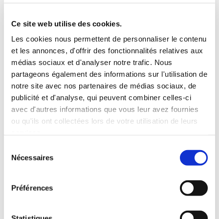
5 Personnes
130 CV
BLUETOOTH
Ce site web utilise des cookies.
INCLUS À LA LOCATION
Les cookies nous permettent de personnaliser le contenu
et les annonces, d'offrir des fonctionnalités relatives aux
médias sociaux et d'analyser notre trafic. Nous
Killométrage illimité
partageons également des informations sur l'utilisation de
Assurance tous risques (hors franchise)
notre site avec nos partenaires de médias sociaux, de
Carburant : plein à rendre plein
publicité et d'analyse, qui peuvent combiner celles-ci
CONDITIONS DE LOCATION
avec d'autres informations que vous leur avez fournies
ou qu'ils ont collectées lors de votre utilisation de leurs
services.
Age minimum :20 ans
Sélection
Années de permis :2 ans
Nécessaires
du
ASSURANCE
consentement
Préférences
Franchise :1500 €
Caution :1500 €
Statistiques