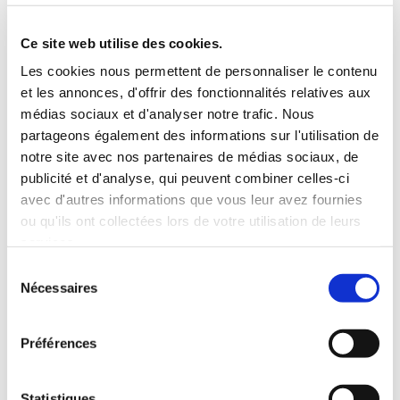
5 Personnes
130 CV
BLUETOOTH
Ce site web utilise des cookies.
INCLUS À LA LOCATION
Les cookies nous permettent de personnaliser le contenu
et les annonces, d'offrir des fonctionnalités relatives aux
médias sociaux et d'analyser notre trafic. Nous
Killométrage illimité
partageons également des informations sur l'utilisation de
Assurance tous risques (hors franchise)
notre site avec nos partenaires de médias sociaux, de
Carburant : plein à rendre plein
publicité et d'analyse, qui peuvent combiner celles-ci
CONDITIONS DE LOCATION
avec d'autres informations que vous leur avez fournies
ou qu'ils ont collectées lors de votre utilisation de leurs
services.
Age minimum :20 ans
Sélection
Années de permis :2 ans
Nécessaires
du
ASSURANCE
consentement
Préférences
Franchise :1500 €
Caution :1500 €
Statistiques