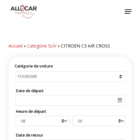
Skip
Menu
to
main
content
Accueil
»
Categorie SUV
»
CITROEN C3 AIR CROSS
Catégorie de voiture
Date de départ
Heure de départ
:
Date de retour