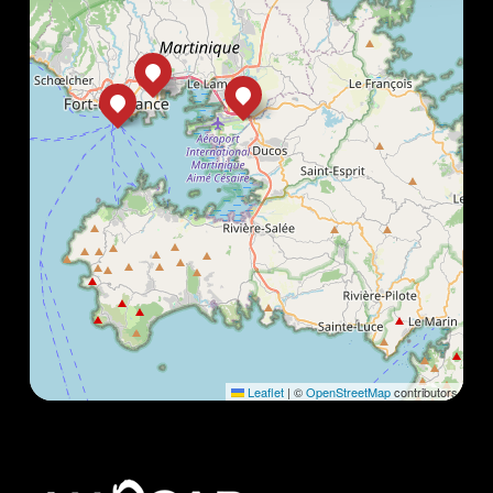
Leaflet
|
©
OpenStreetMap
contributors