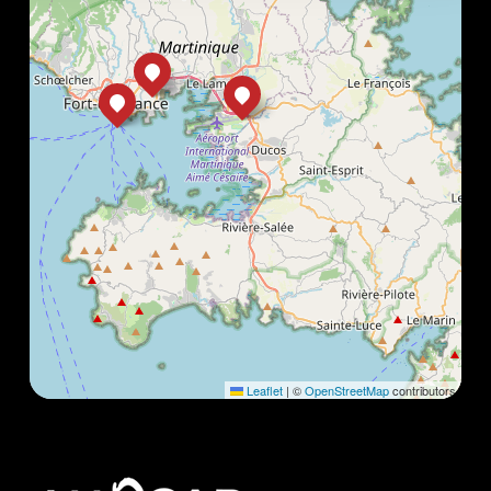
Leaflet
|
©
OpenStreetMap
contributors