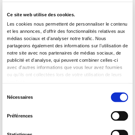
5 Personnes
130 CV
BLUETOOTH
Ce site web utilise des cookies.
INCLUS À LA LOCATION
Les cookies nous permettent de personnaliser le contenu
et les annonces, d'offrir des fonctionnalités relatives aux
médias sociaux et d'analyser notre trafic. Nous
Killométrage illimité
partageons également des informations sur l'utilisation de
Assurance tous risques (hors franchise)
notre site avec nos partenaires de médias sociaux, de
Carburant : plein à rendre plein
publicité et d'analyse, qui peuvent combiner celles-ci
CONDITIONS DE LOCATION
avec d'autres informations que vous leur avez fournies
ou qu'ils ont collectées lors de votre utilisation de leurs
services.
Age minimum :20 ans
Sélection
Années de permis :2 ans
Nécessaires
du
ASSURANCE
consentement
Préférences
Franchise :1500 €
Caution :1500 €
Statistiques