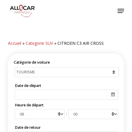
Skip
Menu
to
main
content
Accueil
»
Categorie SUV
»
CITROEN C3 AIR CROSS
Catégorie de voiture
Date de départ
Heure de départ
:
Date de retour