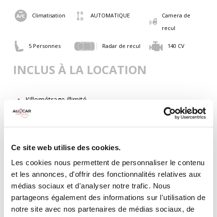
Climatisation
AUTOMATIQUE
Camera de
recul
5 Personnes
Radar de recul
140 CV
INCLUS À LA LOCATION
Killométrage illimité
Assurance tous risques (hors franchise)
Carburant : plein à rendre plein
CONDITIONS DE LOCATION
Ce site web utilise des cookies.
Les cookies nous permettent de personnaliser le contenu
Age minimum :20 ans
et les annonces, d'offrir des fonctionnalités relatives aux
Années de permis :2 ans
médias sociaux et d'analyser notre trafic. Nous
ASSURANCE
partageons également des informations sur l'utilisation de
notre site avec nos partenaires de médias sociaux, de