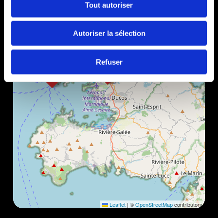
Tout autoriser
Autoriser la sélection
Refuser
Leaflet
|
©
OpenStreetMap
contributors