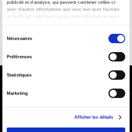
publicité et d'analyse, qui peuvent combiner celles-ci
Franchise :1000€
avec d'autres informations que vous leur avez fournies
Caution :1000 €
ou qu'ils ont collectées lors de votre utilisation de leurs
services.
Sélection
Nécessaires
du
consentement
Préférences
MODES DE PAIEMENT
Statistiques
Marketing
+
−
Afficher les détails