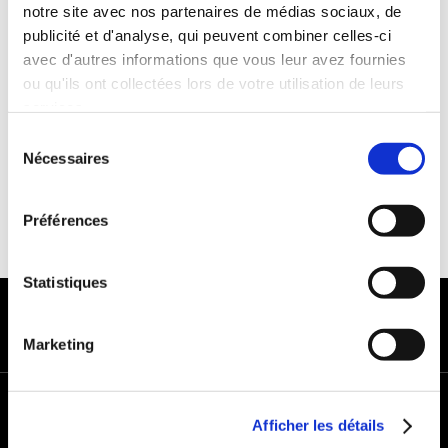
Franchise :1000€
notre site avec nos partenaires de médias sociaux, de
publicité et d'analyse, qui peuvent combiner celles-ci
Caution :1000 €
avec d'autres informations que vous leur avez fournies
ou qu'ils ont collectées lors de votre utilisation de leurs
services.
Sélection
Nécessaires
du
consentement
Préférences
Statistiques
MODES DE PAIEMENT
Marketing
+
Afficher les détails
−