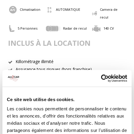
Climatisation
AUTOMATIQUE
Camera de
recul
5 Personnes
Radar de recul
140 CV
INCLUS À LA LOCATION
Killométrage illimité
Assurance tous risques (hors franchise)
Carburant : plein à rendre plein
CONDITIONS DE LOCATION
Ce site web utilise des cookies.
Age minimum :20 ans
Les cookies nous permettent de personnaliser le contenu
Années de permis :2 ans
et les annonces, d'offrir des fonctionnalités relatives aux
ASSURANCE
médias sociaux et d'analyser notre trafic. Nous
partageons également des informations sur l'utilisation de