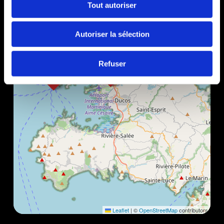
Tout autoriser
Autoriser la sélection
Refuser
Leaflet
|
©
OpenStreetMap
contributors