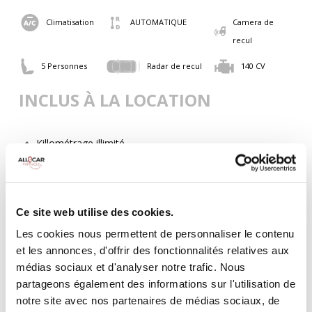
Climatisation
AUTOMATIQUE
Camera de
recul
5 Personnes
Radar de recul
140 CV
INCLUS À LA LOCATION
Killométrage illimité
Assurance tous risques (hors franchise)
Carburant : plein à rendre plein
CONDITIONS DE LOCATION
Ce site web utilise des cookies.
Les cookies nous permettent de personnaliser le contenu
Age minimum :20 ans
et les annonces, d'offrir des fonctionnalités relatives aux
Années de permis :2 ans
médias sociaux et d'analyser notre trafic. Nous
ASSURANCE
partageons également des informations sur l'utilisation de
notre site avec nos partenaires de médias sociaux, de