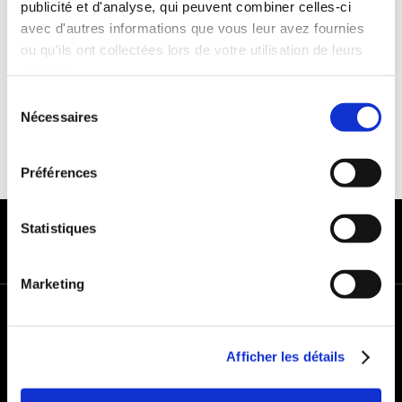
publicité et d'analyse, qui peuvent combiner celles-ci
Franchise :1000€
avec d'autres informations que vous leur avez fournies
Caution :1000 €
ou qu'ils ont collectées lors de votre utilisation de leurs
services.
Sélection
Nécessaires
du
consentement
Préférences
MODES DE PAIEMENT
Statistiques
Marketing
+
−
Afficher les détails