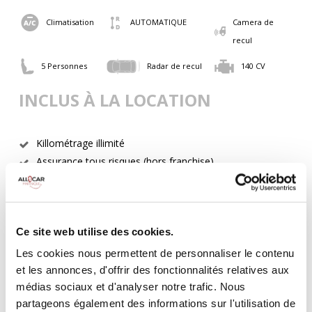
Climatisation
AUTOMATIQUE
Camera de
recul
5 Personnes
Radar de recul
140 CV
INCLUS À LA LOCATION
Killométrage illimité
Assurance tous risques (hors franchise)
Carburant : plein à rendre plein
CONDITIONS DE LOCATION
Ce site web utilise des cookies.
Age minimum :20 ans
Les cookies nous permettent de personnaliser le contenu
Années de permis :2 ans
et les annonces, d'offrir des fonctionnalités relatives aux
ASSURANCE
médias sociaux et d'analyser notre trafic. Nous
partageons également des informations sur l'utilisation de