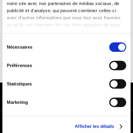
Franchise :1000€
notre site avec nos partenaires de médias sociaux, de
publicité et d'analyse, qui peuvent combiner celles-ci
Caution :1000 €
avec d'autres informations que vous leur avez fournies
ou qu'ils ont collectées lors de votre utilisation de leurs
services.
Sélection
Nécessaires
du
consentement
Préférences
Statistiques
MODES DE PAIEMENT
Marketing
+
Afficher les détails
−