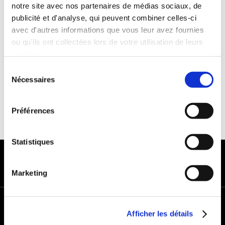
Franchise :1000€
notre site avec nos partenaires de médias sociaux, de
publicité et d'analyse, qui peuvent combiner celles-ci
Caution :1000 €
avec d'autres informations que vous leur avez fournies
ou qu'ils ont collectées lors de votre utilisation de leurs
services.
Sélection
Nécessaires
du
consentement
Préférences
Statistiques
MODES DE PAIEMENT
Marketing
+
Afficher les détails
−