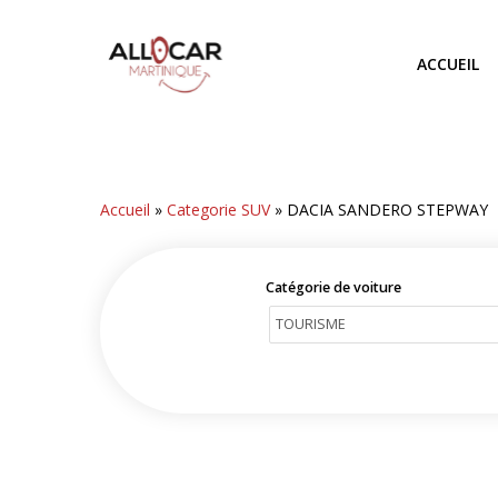
Skip
to
ACCUEIL
main
content
Accueil
»
Categorie SUV
»
DACIA SANDERO STEPWAY
Catégorie de voiture