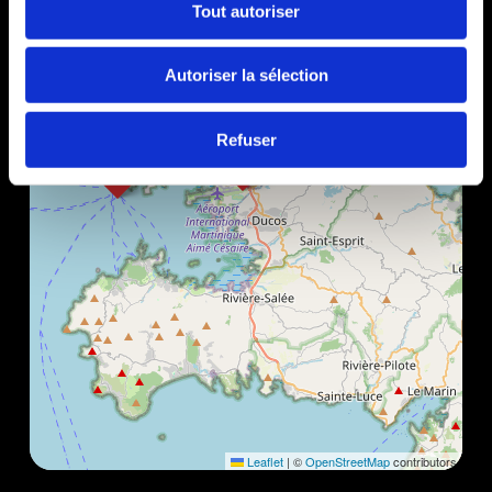
Tout autoriser
Autoriser la sélection
Refuser
Leaflet
|
©
OpenStreetMap
contributors