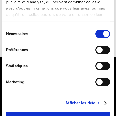
publicité et d'analyse, qui peuvent combiner celles-ci
Franchise :1000€
avec d'autres informations que vous leur avez fournies
Caution :1000 €
ou qu'ils ont collectées lors de votre utilisation de leurs
services.
Sélection
Nécessaires
du
consentement
Préférences
MODES DE PAIEMENT
Statistiques
Marketing
+
−
Afficher les détails