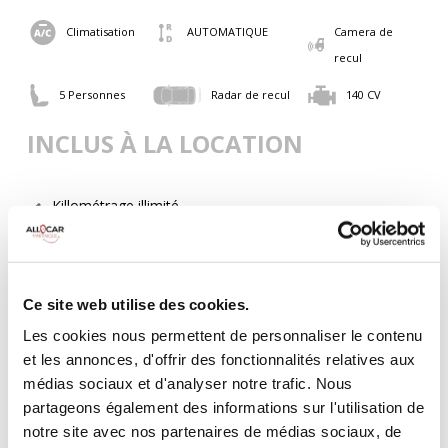
Climatisation
AUTOMATIQUE
Camera de
recul
5 Personnes
Radar de recul
140 CV
INCLUS À LA LOCATION
Killométrage illimité
Assurance tous risques (hors franchise)
Carburant : plein à rendre plein
CONDITIONS DE LOCATION
Ce site web utilise des cookies.
Les cookies nous permettent de personnaliser le contenu
Age minimum :20 ans
et les annonces, d'offrir des fonctionnalités relatives aux
Années de permis :2 ans
médias sociaux et d'analyser notre trafic. Nous
ASSURANCE
partageons également des informations sur l'utilisation de
notre site avec nos partenaires de médias sociaux, de