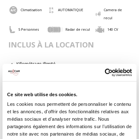
Climatisation
AUTOMATIQUE
Camera de
recul
5 Personnes
Radar de recul
140 CV
INCLUS À LA LOCATION
Killométrage illimité
Assurance tous risques (hors franchise)
Carburant : plein à rendre plein
CONDITIONS DE LOCATION
Ce site web utilise des cookies.
Les cookies nous permettent de personnaliser le contenu
Age minimum :20 ans
et les annonces, d'offrir des fonctionnalités relatives aux
Années de permis :2 ans
médias sociaux et d'analyser notre trafic. Nous
ASSURANCE
partageons également des informations sur l'utilisation de
notre site avec nos partenaires de médias sociaux, de