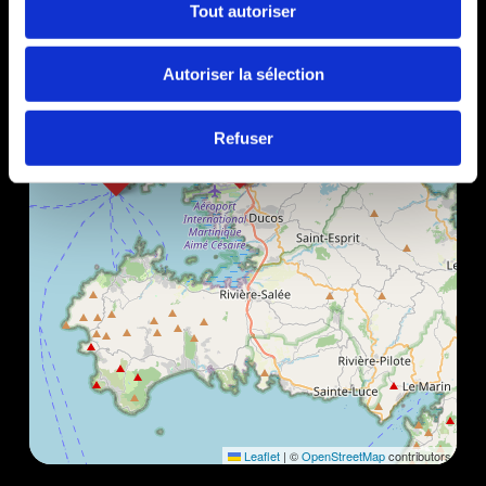
Tout autoriser
Autoriser la sélection
Refuser
Leaflet
|
©
OpenStreetMap
contributors