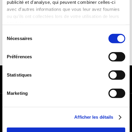
publicité et d'analyse, qui peuvent combiner celles-ci
Franchise :1000€
avec d'autres informations que vous leur avez fournies
Caution :1000 €
ou qu'ils ont collectées lors de votre utilisation de leurs
services.
Sélection
Nécessaires
du
consentement
Préférences
MODES DE PAIEMENT
Statistiques
Marketing
+
−
Afficher les détails