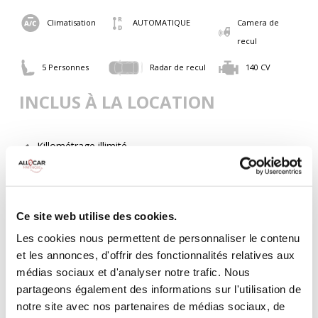
Climatisation
AUTOMATIQUE
Camera de
recul
5 Personnes
Radar de recul
140 CV
INCLUS À LA LOCATION
Killométrage illimité
Assurance tous risques (hors franchise)
Carburant : plein à rendre plein
CONDITIONS DE LOCATION
Ce site web utilise des cookies.
Les cookies nous permettent de personnaliser le contenu
Age minimum :20 ans
et les annonces, d'offrir des fonctionnalités relatives aux
Années de permis :2 ans
médias sociaux et d'analyser notre trafic. Nous
ASSURANCE
partageons également des informations sur l'utilisation de
notre site avec nos partenaires de médias sociaux, de