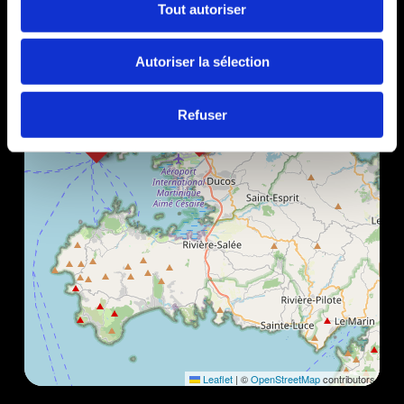
Tout autoriser
Autoriser la sélection
Refuser
Leaflet
|
©
OpenStreetMap
contributors