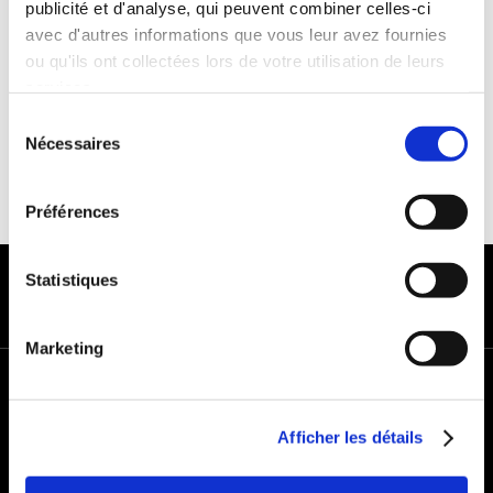
publicité et d'analyse, qui peuvent combiner celles-ci
Franchise :1000€
avec d'autres informations que vous leur avez fournies
Caution :1000 €
ou qu'ils ont collectées lors de votre utilisation de leurs
services.
Sélection
Nécessaires
du
consentement
Préférences
MODES DE PAIEMENT
Statistiques
Marketing
+
−
Afficher les détails