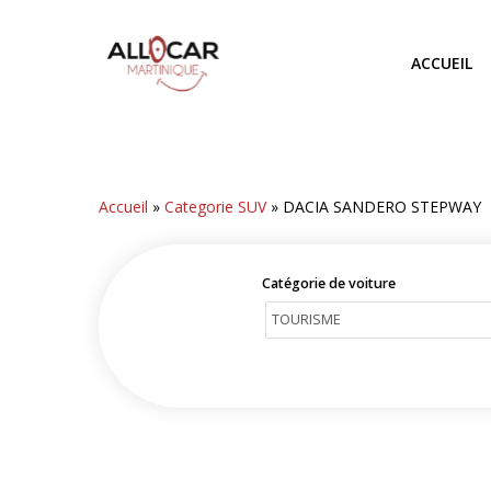
Skip
to
ACCUEIL
main
content
Accueil
»
Categorie SUV
»
DACIA SANDERO STEPWAY
Catégorie de voiture