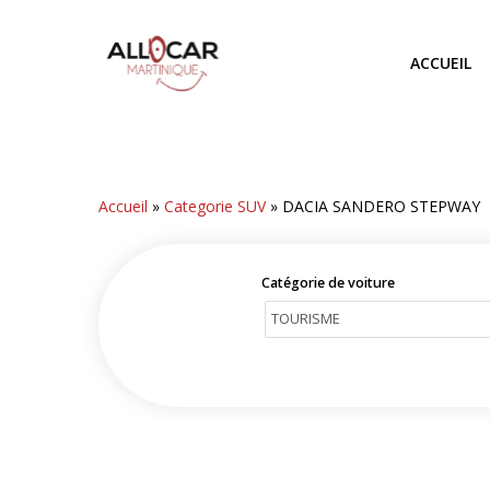
Skip
to
ACCUEIL
main
content
Accueil
»
Categorie SUV
»
DACIA SANDERO STEPWAY
Catégorie de voiture