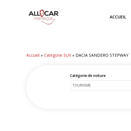
Skip
to
ACCUEIL
main
content
Accueil
»
Categorie SUV
»
DACIA SANDERO STEPWAY
Catégorie de voiture