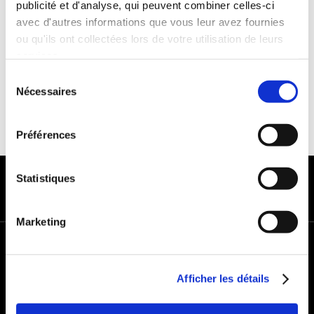
publicité et d'analyse, qui peuvent combiner celles-ci
Franchise :1000€
avec d'autres informations que vous leur avez fournies
Caution :1000 €
ou qu'ils ont collectées lors de votre utilisation de leurs
services.
Sélection
Nécessaires
du
consentement
Préférences
MODES DE PAIEMENT
Statistiques
Marketing
+
−
Afficher les détails