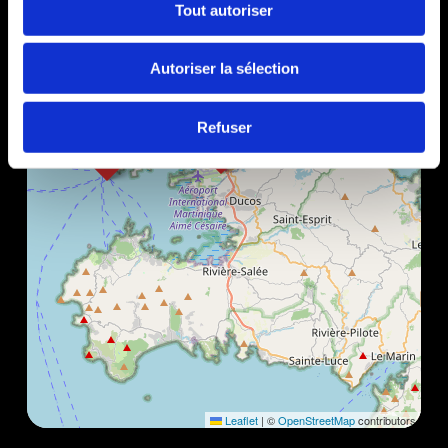
Tout autoriser
Autoriser la sélection
Refuser
Leaflet
|
©
OpenStreetMap
contributors