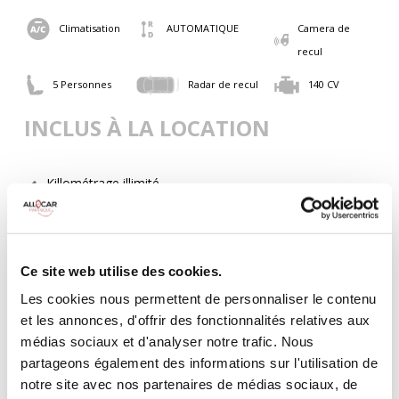
Climatisation
AUTOMATIQUE
Camera de
recul
5 Personnes
Radar de recul
140 CV
INCLUS À LA LOCATION
Killométrage illimité
Assurance tous risques (hors franchise)
Carburant : plein à rendre plein
CONDITIONS DE LOCATION
Ce site web utilise des cookies.
Les cookies nous permettent de personnaliser le contenu
Age minimum :20 ans
et les annonces, d'offrir des fonctionnalités relatives aux
Années de permis :2 ans
médias sociaux et d'analyser notre trafic. Nous
ASSURANCE
partageons également des informations sur l'utilisation de
notre site avec nos partenaires de médias sociaux, de