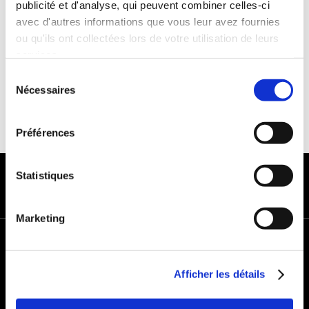
publicité et d'analyse, qui peuvent combiner celles-ci
Franchise :1000€
avec d'autres informations que vous leur avez fournies
Caution :1000 €
ou qu'ils ont collectées lors de votre utilisation de leurs
services.
Sélection
Nécessaires
du
consentement
Préférences
MODES DE PAIEMENT
Statistiques
Marketing
+
−
Afficher les détails