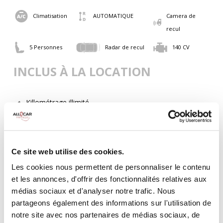
Climatisation
AUTOMATIQUE
Camera de
recul
5 Personnes
Radar de recul
140 CV
INCLUS À LA LOCATION
Killométrage illimité
Assurance tous risques (hors franchise)
Carburant : plein à rendre plein
CONDITIONS DE LOCATION
Ce site web utilise des cookies.
Les cookies nous permettent de personnaliser le contenu
Age minimum :20 ans
et les annonces, d'offrir des fonctionnalités relatives aux
Années de permis :2 ans
médias sociaux et d'analyser notre trafic. Nous
ASSURANCE
partageons également des informations sur l'utilisation de
notre site avec nos partenaires de médias sociaux, de