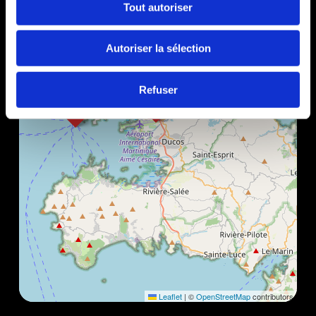
Tout autoriser
Autoriser la sélection
Refuser
Leaflet
|
©
OpenStreetMap
contributors