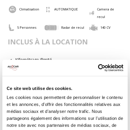
Climatisation
AUTOMATIQUE
Camera de
recul
5 Personnes
Radar de recul
140 CV
INCLUS À LA LOCATION
Killométrage illimité
Assurance tous risques (hors franchise)
Carburant : plein à rendre plein
CONDITIONS DE LOCATION
Ce site web utilise des cookies.
Les cookies nous permettent de personnaliser le contenu
Age minimum :20 ans
et les annonces, d'offrir des fonctionnalités relatives aux
Années de permis :2 ans
médias sociaux et d'analyser notre trafic. Nous
ASSURANCE
partageons également des informations sur l'utilisation de
notre site avec nos partenaires de médias sociaux, de