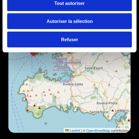
Tout autoriser
Autoriser la sélection
Refuser
Leaflet
|
©
OpenStreetMap
contributors