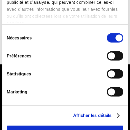
publicité et d'analyse, qui peuvent combiner celles-ci
Franchise :1000€
avec d'autres informations que vous leur avez fournies
Caution :1000 €
ou qu'ils ont collectées lors de votre utilisation de leurs
services.
Sélection
Nécessaires
du
consentement
Préférences
MODES DE PAIEMENT
Statistiques
Marketing
+
−
Afficher les détails