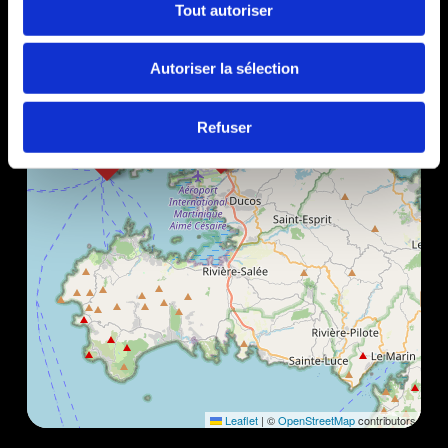
Tout autoriser
Autoriser la sélection
Refuser
Leaflet
|
©
OpenStreetMap
contributors