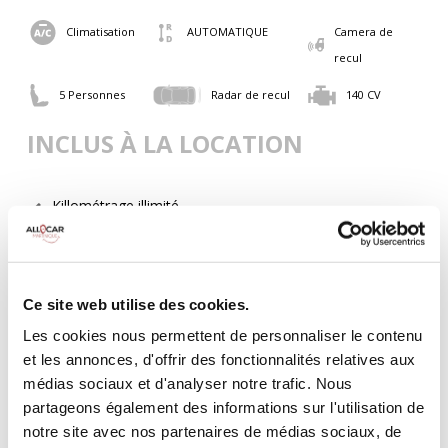
Climatisation
AUTOMATIQUE
Camera de
recul
5 Personnes
Radar de recul
140 CV
INCLUS À LA LOCATION
Killométrage illimité
Assurance tous risques (hors franchise)
Carburant : plein à rendre plein
CONDITIONS DE LOCATION
Ce site web utilise des cookies.
Les cookies nous permettent de personnaliser le contenu
Age minimum :20 ans
et les annonces, d'offrir des fonctionnalités relatives aux
Années de permis :2 ans
médias sociaux et d'analyser notre trafic. Nous
ASSURANCE
partageons également des informations sur l'utilisation de
notre site avec nos partenaires de médias sociaux, de