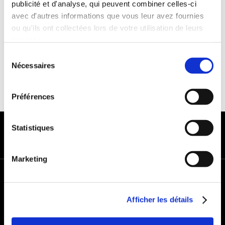
publicité et d'analyse, qui peuvent combiner celles-ci
Franchise :1000€
avec d'autres informations que vous leur avez fournies
Caution :1000 €
ou qu'ils ont collectées lors de votre utilisation de leurs
services.
Sélection
Nécessaires
du
consentement
Préférences
MODES DE PAIEMENT
Statistiques
Marketing
+
−
Afficher les détails