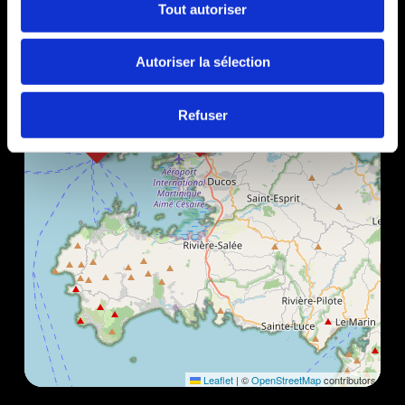
Tout autoriser
Autoriser la sélection
Refuser
Leaflet
|
©
OpenStreetMap
contributors