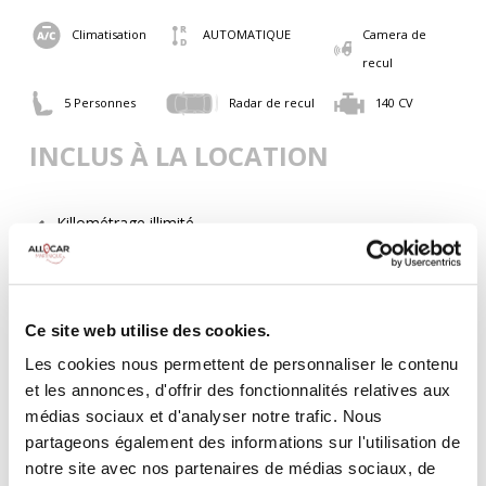
Climatisation
AUTOMATIQUE
Camera de
recul
5 Personnes
Radar de recul
140 CV
INCLUS À LA LOCATION
Killométrage illimité
Assurance tous risques (hors franchise)
Carburant : plein à rendre plein
CONDITIONS DE LOCATION
Ce site web utilise des cookies.
Les cookies nous permettent de personnaliser le contenu
Age minimum :20 ans
et les annonces, d'offrir des fonctionnalités relatives aux
Années de permis :2 ans
médias sociaux et d'analyser notre trafic. Nous
ASSURANCE
partageons également des informations sur l'utilisation de
notre site avec nos partenaires de médias sociaux, de