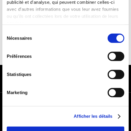
publicité et d'analyse, qui peuvent combiner celles-ci
Franchise :1000€
avec d'autres informations que vous leur avez fournies
Caution :1000 €
ou qu'ils ont collectées lors de votre utilisation de leurs
services.
Sélection
Nécessaires
du
consentement
Préférences
MODES DE PAIEMENT
Statistiques
Marketing
+
−
Afficher les détails