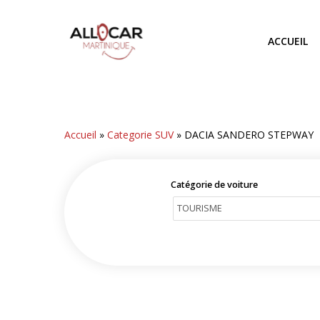
Skip
to
ACCUEIL
main
content
Accueil
»
Categorie SUV
»
DACIA SANDERO STEPWAY
Catégorie de voiture