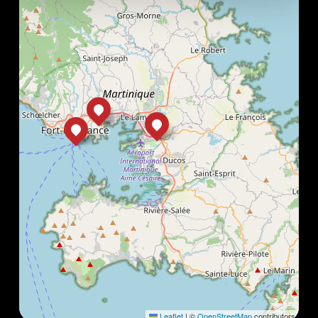
Leaflet
|
©
OpenStreetMap
contributors