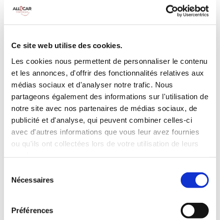
MANUELLE
Climatisation
5 Portes
5 Personnes
90 CV
BLUETOOTH
Ce site web utilise des cookies.
3 Valises
Les cookies nous permettent de personnaliser le contenu
et les annonces, d'offrir des fonctionnalités relatives aux
INCLUS À LA LOCATION
médias sociaux et d'analyser notre trafic. Nous
partageons également des informations sur l'utilisation de
notre site avec nos partenaires de médias sociaux, de
Killométrage illimité
publicité et d'analyse, qui peuvent combiner celles-ci
Assurance tous risques (hors franchise)
avec d'autres informations que vous leur avez fournies
Carburant : plein à rendre plein
ou qu'ils ont collectées lors de votre utilisation de leurs
CONDITIONS DE LOCATION
services.
Sélection
Nécessaires
Age minimum :20 ans
du
consentement
Années de permis :2 ans
ASSURANCE
Préférences