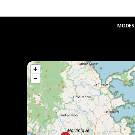
MODES 
+
−