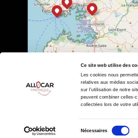
Ce site web utilise des co
Les cookies nous permetten
relatives aux médias socia
sur l'utilisation de notre 
Leaflet
|
©
OpenStreetMap
peuvent combiner celles-ci
collectées lors de votre uti
Sélection
Nécessaires
Allocar Martinique ©
2026
Tous droits réservés
Condition
du