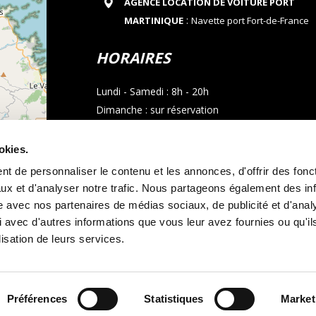
AGENCE LOCATION DE VOITURE PORT
:
MARTINIQUE
Navette port Fort-de-France
HORAIRES
Lundi - Samedi : 8h - 20h
Dimanche : sur réservation
CONTACT
okies.
t de personnaliser le contenu et les annonces, d'offrir des fonct
Téléphone : 05 96 02 03 23
ux et d'analyser notre trafic. Nous partageons également des in
Email : allocarmartinique@gmail.com
site avec nos partenaires de médias sociaux, de publicité et d'anal
contributors
 avec d'autres informations que vous leur avez fournies ou qu'il
Appel whatsapp
lisation de leurs services.
Préférences
Statistiques
Market
s générales de location
Mentions légales
et
Politique de cookies