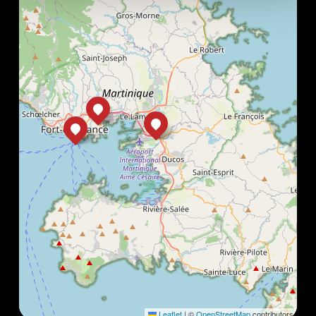
Leaflet
|
©
OpenStreetMap
contributors