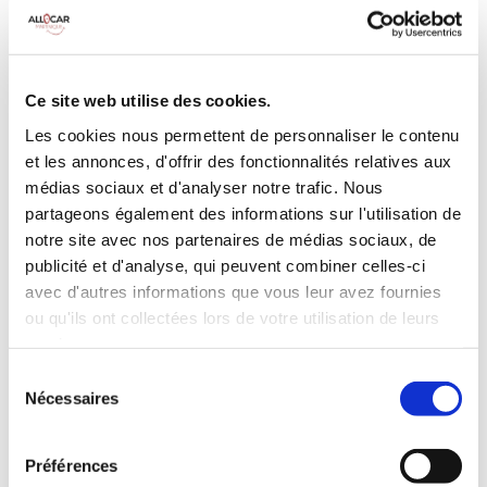
MANUELLE
Climatisation
5 Portes
5 Personnes
90 CV
BLUETOOTH
Ce site web utilise des cookies.
3 Valises
Les cookies nous permettent de personnaliser le contenu
et les annonces, d'offrir des fonctionnalités relatives aux
INCLUS À LA LOCATION
médias sociaux et d'analyser notre trafic. Nous
partageons également des informations sur l'utilisation de
notre site avec nos partenaires de médias sociaux, de
Killométrage illimité
publicité et d'analyse, qui peuvent combiner celles-ci
Assurance tous risques (hors franchise)
avec d'autres informations que vous leur avez fournies
Carburant : plein à rendre plein
ou qu'ils ont collectées lors de votre utilisation de leurs
CONDITIONS DE LOCATION
services.
Sélection
Nécessaires
Age minimum :20 ans
du
consentement
Années de permis :2 ans
ASSURANCE
Préférences