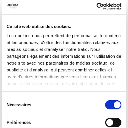
MANUELLE
Climatisation
5 Portes
5 Personnes
90 CV
BLUETOOTH
Ce site web utilise des cookies.
3 Valises
Les cookies nous permettent de personnaliser le contenu
et les annonces, d'offrir des fonctionnalités relatives aux
INCLUS À LA LOCATION
médias sociaux et d'analyser notre trafic. Nous
partageons également des informations sur l'utilisation de
notre site avec nos partenaires de médias sociaux, de
Killométrage illimité
publicité et d'analyse, qui peuvent combiner celles-ci
Assurance tous risques (hors franchise)
avec d'autres informations que vous leur avez fournies
Carburant : plein à rendre plein
ou qu'ils ont collectées lors de votre utilisation de leurs
CONDITIONS DE LOCATION
services.
Sélection
Nécessaires
Age minimum :20 ans
du
consentement
Années de permis :2 ans
ASSURANCE
Préférences