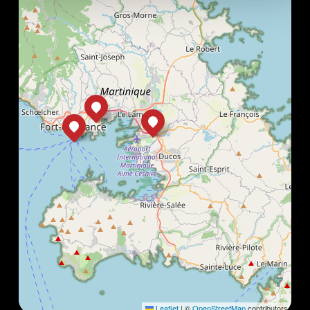
Leaflet
|
©
OpenStreetMap
contributors