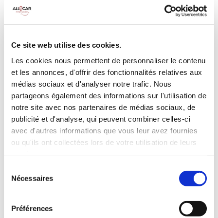
MANUELLE
Climatisation
5 Portes
5 Personnes
90 CV
BLUETOOTH
Ce site web utilise des cookies.
3 Valises
Les cookies nous permettent de personnaliser le contenu
et les annonces, d'offrir des fonctionnalités relatives aux
INCLUS À LA LOCATION
médias sociaux et d'analyser notre trafic. Nous
partageons également des informations sur l'utilisation de
notre site avec nos partenaires de médias sociaux, de
Killométrage illimité
publicité et d'analyse, qui peuvent combiner celles-ci
Assurance tous risques (hors franchise)
avec d'autres informations que vous leur avez fournies
Carburant : plein à rendre plein
ou qu'ils ont collectées lors de votre utilisation de leurs
CONDITIONS DE LOCATION
services.
Sélection
Nécessaires
Age minimum :20 ans
du
consentement
Années de permis :2 ans
ASSURANCE
Préférences