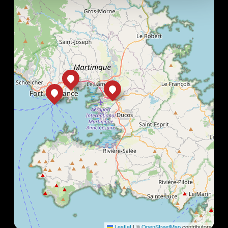
Leaflet
|
©
OpenStreetMap
contributors