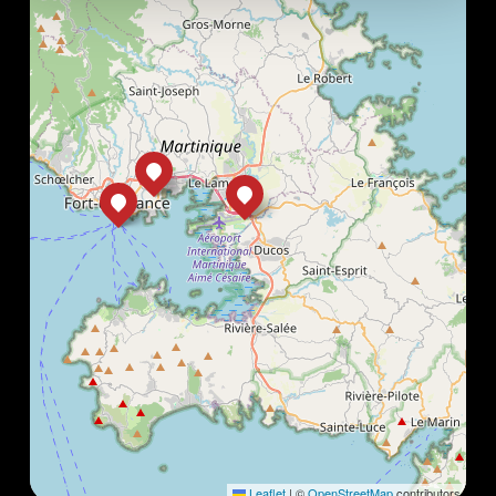
Leaflet
|
©
OpenStreetMap
contributors