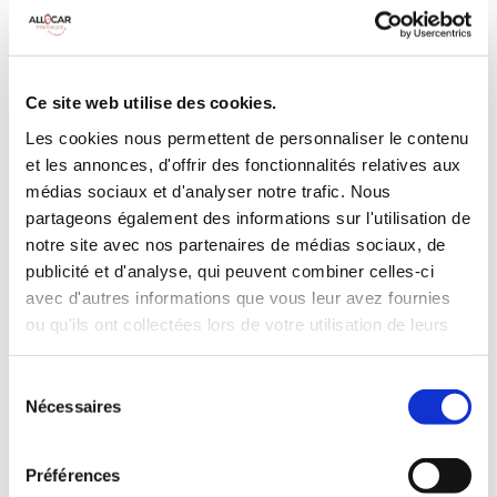
MANUELLE
Climatisation
5 Portes
5 Personnes
90 CV
BLUETOOTH
Ce site web utilise des cookies.
3 Valises
Les cookies nous permettent de personnaliser le contenu
et les annonces, d'offrir des fonctionnalités relatives aux
INCLUS À LA LOCATION
médias sociaux et d'analyser notre trafic. Nous
partageons également des informations sur l'utilisation de
notre site avec nos partenaires de médias sociaux, de
Killométrage illimité
publicité et d'analyse, qui peuvent combiner celles-ci
Assurance tous risques (hors franchise)
avec d'autres informations que vous leur avez fournies
Carburant : plein à rendre plein
ou qu'ils ont collectées lors de votre utilisation de leurs
CONDITIONS DE LOCATION
services.
Sélection
Nécessaires
Age minimum :20 ans
du
consentement
Années de permis :2 ans
ASSURANCE
Préférences