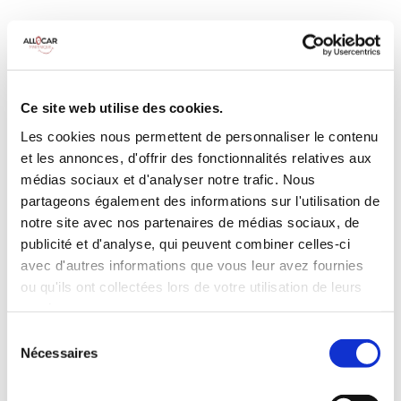
MANUELLE
Climatisation
5 Portes
5 Personnes
90 CV
BLUETOOTH
Ce site web utilise des cookies.
3 Valises
Les cookies nous permettent de personnaliser le contenu
INCLUS À LA LOCATION
et les annonces, d'offrir des fonctionnalités relatives aux
médias sociaux et d'analyser notre trafic. Nous
partageons également des informations sur l'utilisation de
Killométrage illimité
notre site avec nos partenaires de médias sociaux, de
Assurance tous risques (hors franchise)
publicité et d'analyse, qui peuvent combiner celles-ci
Carburant : plein à rendre plein
avec d'autres informations que vous leur avez fournies
CONDITIONS DE LOCATION
ou qu'ils ont collectées lors de votre utilisation de leurs
services.
Age minimum :20 ans
Sélection
Nécessaires
Années de permis :2 ans
du
ASSURANCE
consentement