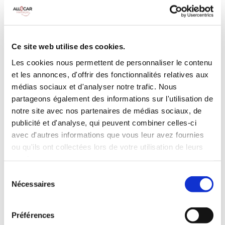
MANUELLE
Climatisation
5 Portes
5 Personnes
90 CV
BLUETOOTH
Ce site web utilise des cookies.
3 Valises
Les cookies nous permettent de personnaliser le contenu
et les annonces, d'offrir des fonctionnalités relatives aux
INCLUS À LA LOCATION
médias sociaux et d'analyser notre trafic. Nous
partageons également des informations sur l'utilisation de
notre site avec nos partenaires de médias sociaux, de
Killométrage illimité
publicité et d'analyse, qui peuvent combiner celles-ci
Assurance tous risques (hors franchise)
avec d'autres informations que vous leur avez fournies
Carburant : plein à rendre plein
ou qu'ils ont collectées lors de votre utilisation de leurs
CONDITIONS DE LOCATION
services.
Sélection
Nécessaires
Age minimum :20 ans
du
consentement
Années de permis :2 ans
ASSURANCE
Préférences