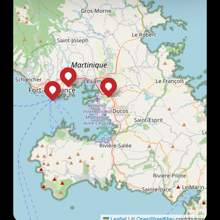
Leaflet
|
©
OpenStreetMap
contributors