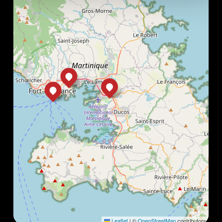
Leaflet
|
©
OpenStreetMap
contributors