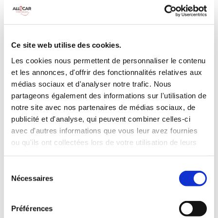
MANUELLE
Climatisation
5 Portes
5 Personnes
90 CV
BLUETOOTH
Ce site web utilise des cookies.
3 Valises
Les cookies nous permettent de personnaliser le contenu
et les annonces, d'offrir des fonctionnalités relatives aux
INCLUS À LA LOCATION
médias sociaux et d'analyser notre trafic. Nous
partageons également des informations sur l'utilisation de
notre site avec nos partenaires de médias sociaux, de
Killométrage illimité
publicité et d'analyse, qui peuvent combiner celles-ci
Assurance tous risques (hors franchise)
avec d'autres informations que vous leur avez fournies
Carburant : plein à rendre plein
ou qu'ils ont collectées lors de votre utilisation de leurs
CONDITIONS DE LOCATION
services.
Sélection
Nécessaires
Age minimum :20 ans
du
consentement
Années de permis :2 ans
ASSURANCE
Préférences