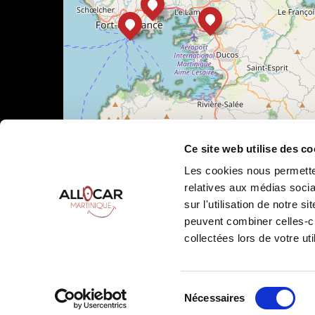
Ce site web utilise des co
Les cookies nous permetten
relatives aux médias socia
sur l'utilisation de notre 
Leaflet
|
©
OpenStreetMap
peuvent combiner celles-ci
collectées lors de votre uti
Sélection
Nécessaires
Allocar Martinique ©
2026
Tous droits réservés
Condition
du