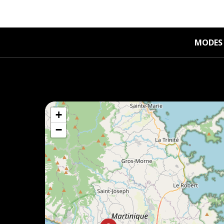
MODES 
+
−