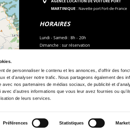
AGENCE LOCATION DE VOITURE PORT
:
MARTINIQUE
Navette port Fort-de-France
HORAIRES
Lundi - Samedi : 8h - 20h
Dimanche : sur réservation
CONTACT
okies.
t de personnaliser le contenu et les annonces, d'offrir des fonct
Téléphone : 05 96 02 03 23
ux et d'analyser notre trafic. Nous partageons également des in
Email : allocarmartinique@gmail.com
site avec nos partenaires de médias sociaux, de publicité et d'anal
contributors
 avec d'autres informations que vous leur avez fournies ou qu'il
Appel whatsapp
lisation de leurs services.
Préférences
Statistiques
Market
s générales de location
Mentions légales
et
Politique de cookies