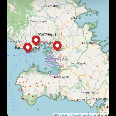
Leaflet
|
©
OpenStreetMap
contributors