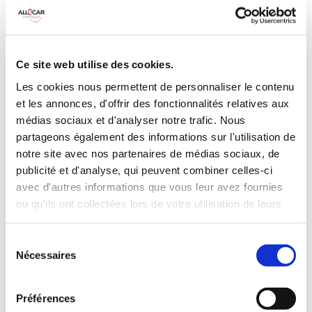
MANUELLE
Climatisation
5 Portes
5 Personnes
90 CV
BLUETOOTH
Ce site web utilise des cookies.
3 Valises
Les cookies nous permettent de personnaliser le contenu
et les annonces, d'offrir des fonctionnalités relatives aux
INCLUS À LA LOCATION
médias sociaux et d'analyser notre trafic. Nous
partageons également des informations sur l'utilisation de
notre site avec nos partenaires de médias sociaux, de
Killométrage illimité
publicité et d'analyse, qui peuvent combiner celles-ci
Assurance tous risques (hors franchise)
avec d'autres informations que vous leur avez fournies
Carburant : plein à rendre plein
ou qu'ils ont collectées lors de votre utilisation de leurs
CONDITIONS DE LOCATION
services.
Sélection
Nécessaires
Age minimum :20 ans
du
consentement
Années de permis :2 ans
ASSURANCE
Préférences