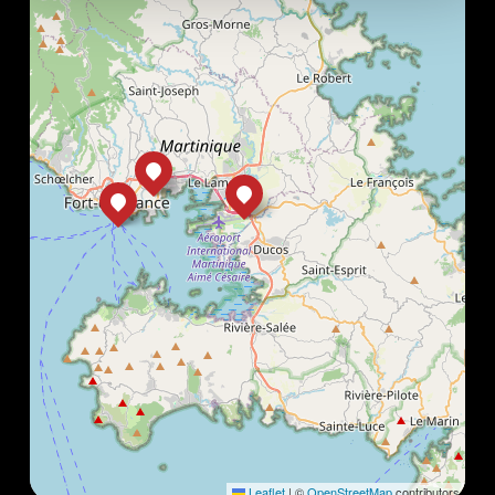
Leaflet
|
©
OpenStreetMap
contributors