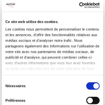
MANUELLE
Climatisation
5 Portes
5 Personnes
90 CV
BLUETOOTH
Ce site web utilise des cookies.
3 Valises
Les cookies nous permettent de personnaliser le contenu
et les annonces, d'offrir des fonctionnalités relatives aux
INCLUS À LA LOCATION
médias sociaux et d'analyser notre trafic. Nous
partageons également des informations sur l'utilisation de
notre site avec nos partenaires de médias sociaux, de
Killométrage illimité
publicité et d'analyse, qui peuvent combiner celles-ci
Assurance tous risques (hors franchise)
avec d'autres informations que vous leur avez fournies
Carburant : plein à rendre plein
ou qu'ils ont collectées lors de votre utilisation de leurs
CONDITIONS DE LOCATION
services.
Sélection
Nécessaires
Age minimum :20 ans
du
consentement
Années de permis :2 ans
ASSURANCE
Préférences