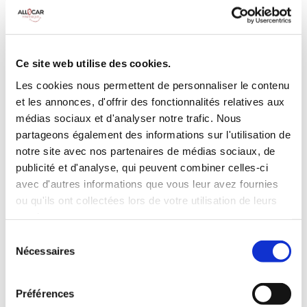
MANUELLE
Climatisation
5 Portes
5 Personnes
90 CV
BLUETOOTH
Ce site web utilise des cookies.
3 Valises
Les cookies nous permettent de personnaliser le contenu
et les annonces, d'offrir des fonctionnalités relatives aux
INCLUS À LA LOCATION
médias sociaux et d'analyser notre trafic. Nous
partageons également des informations sur l'utilisation de
notre site avec nos partenaires de médias sociaux, de
Killométrage illimité
publicité et d'analyse, qui peuvent combiner celles-ci
Assurance tous risques (hors franchise)
avec d'autres informations que vous leur avez fournies
Carburant : plein à rendre plein
ou qu'ils ont collectées lors de votre utilisation de leurs
CONDITIONS DE LOCATION
services.
Sélection
Nécessaires
Age minimum :20 ans
du
consentement
Années de permis :2 ans
ASSURANCE
Préférences