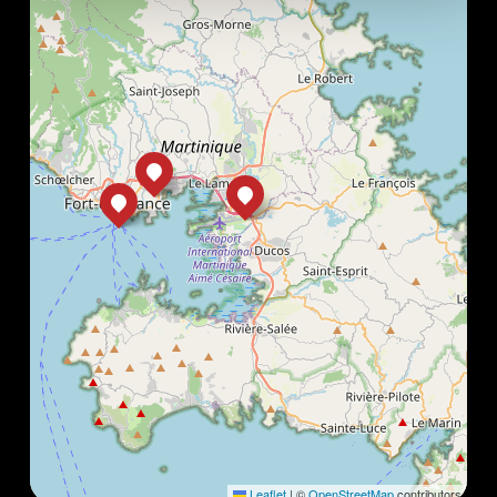
Leaflet
|
©
OpenStreetMap
contributors