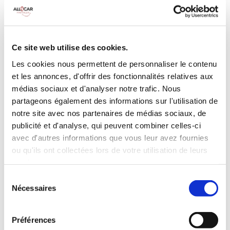
MANUELLE
Climatisation
5 Portes
5 Personnes
90 CV
BLUETOOTH
Ce site web utilise des cookies.
3 Valises
Les cookies nous permettent de personnaliser le contenu
et les annonces, d'offrir des fonctionnalités relatives aux
INCLUS À LA LOCATION
médias sociaux et d'analyser notre trafic. Nous
partageons également des informations sur l'utilisation de
notre site avec nos partenaires de médias sociaux, de
Killométrage illimité
publicité et d'analyse, qui peuvent combiner celles-ci
Assurance tous risques (hors franchise)
avec d'autres informations que vous leur avez fournies
Carburant : plein à rendre plein
ou qu'ils ont collectées lors de votre utilisation de leurs
CONDITIONS DE LOCATION
services.
Sélection
Nécessaires
Age minimum :20 ans
du
consentement
Années de permis :2 ans
ASSURANCE
Préférences