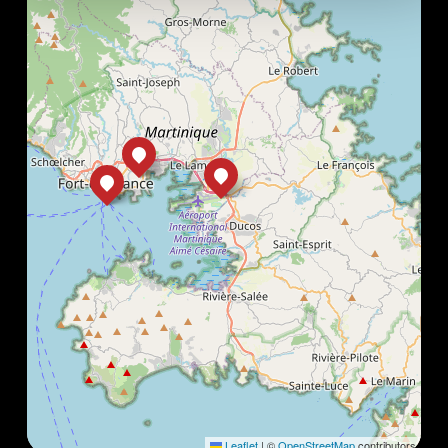
Leaflet
|
©
OpenStreetMap
contributors