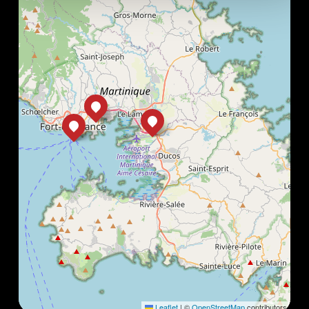
Leaflet
|
©
OpenStreetMap
contributors