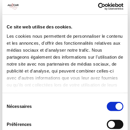
MANUELLE
Climatisation
5 Portes
5 Personnes
90 CV
BLUETOOTH
Ce site web utilise des cookies.
3 Valises
Les cookies nous permettent de personnaliser le contenu
et les annonces, d'offrir des fonctionnalités relatives aux
INCLUS À LA LOCATION
médias sociaux et d'analyser notre trafic. Nous
partageons également des informations sur l'utilisation de
notre site avec nos partenaires de médias sociaux, de
Killométrage illimité
publicité et d'analyse, qui peuvent combiner celles-ci
Assurance tous risques (hors franchise)
avec d'autres informations que vous leur avez fournies
Carburant : plein à rendre plein
ou qu'ils ont collectées lors de votre utilisation de leurs
CONDITIONS DE LOCATION
services.
Sélection
Nécessaires
Age minimum :20 ans
du
consentement
Années de permis :2 ans
ASSURANCE
Préférences