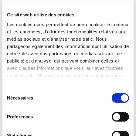
3 Valises
Ce site web utilise des cookies.
INCLUS À LA LOCATION
Les cookies nous permettent de personnaliser le contenu
et les annonces, d'offrir des fonctionnalités relatives aux
médias sociaux et d'analyser notre trafic. Nous
Killométrage illimité
partageons également des informations sur l'utilisation de
Assurance tous risques (hors franchise)
notre site avec nos partenaires de médias sociaux, de
Carburant : plein à rendre plein
publicité et d'analyse, qui peuvent combiner celles-ci
CONDITIONS DE LOCATION
avec d'autres informations que vous leur avez fournies
ou qu'ils ont collectées lors de votre utilisation de leurs
services.
Age minimum :20 ans
Sélection
Années de permis :2 ans
Nécessaires
du
ASSURANCE
consentement
Préférences
Franchise :1000€
Caution :1000 €
Statistiques