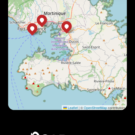
Leaflet
|
©
OpenStreetMap
contributors