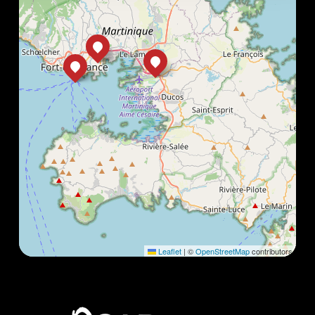
Leaflet
|
©
OpenStreetMap
contributors