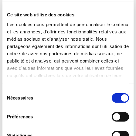
3 Valises
Ce site web utilise des cookies.
INCLUS À LA LOCATION
Les cookies nous permettent de personnaliser le contenu
et les annonces, d'offrir des fonctionnalités relatives aux
médias sociaux et d'analyser notre trafic. Nous
Killométrage illimité
partageons également des informations sur l'utilisation de
Assurance tous risques (hors franchise)
notre site avec nos partenaires de médias sociaux, de
Carburant : plein à rendre plein
publicité et d'analyse, qui peuvent combiner celles-ci
CONDITIONS DE LOCATION
avec d'autres informations que vous leur avez fournies
ou qu'ils ont collectées lors de votre utilisation de leurs
services.
Age minimum :20 ans
Sélection
Années de permis :2 ans
Nécessaires
du
ASSURANCE
consentement
Préférences
Franchise :1000€
Caution :1000 €
Statistiques