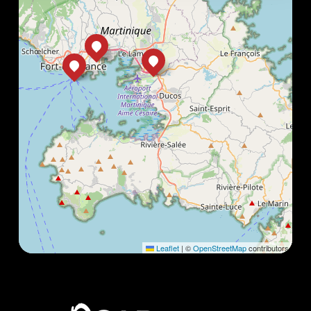
Leaflet
|
©
OpenStreetMap
contributors