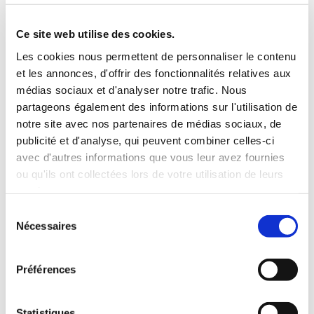
3 Valises
Ce site web utilise des cookies.
INCLUS À LA LOCATION
Les cookies nous permettent de personnaliser le contenu
et les annonces, d'offrir des fonctionnalités relatives aux
médias sociaux et d'analyser notre trafic. Nous
Killométrage illimité
partageons également des informations sur l'utilisation de
Assurance tous risques (hors franchise)
notre site avec nos partenaires de médias sociaux, de
Carburant : plein à rendre plein
publicité et d'analyse, qui peuvent combiner celles-ci
CONDITIONS DE LOCATION
avec d'autres informations que vous leur avez fournies
ou qu'ils ont collectées lors de votre utilisation de leurs
services.
Age minimum :20 ans
Sélection
Années de permis :2 ans
Nécessaires
du
ASSURANCE
consentement
Préférences
Franchise :1000€
Caution :1000 €
Statistiques