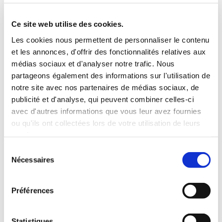
3 Valises
Ce site web utilise des cookies.
INCLUS À LA LOCATION
Les cookies nous permettent de personnaliser le contenu
et les annonces, d'offrir des fonctionnalités relatives aux
médias sociaux et d'analyser notre trafic. Nous
Killométrage illimité
partageons également des informations sur l'utilisation de
Assurance tous risques (hors franchise)
notre site avec nos partenaires de médias sociaux, de
Carburant : plein à rendre plein
publicité et d'analyse, qui peuvent combiner celles-ci
CONDITIONS DE LOCATION
avec d'autres informations que vous leur avez fournies
ou qu'ils ont collectées lors de votre utilisation de leurs
services.
Age minimum :20 ans
Sélection
Années de permis :2 ans
Nécessaires
du
ASSURANCE
consentement
Préférences
Franchise :1000€
Caution :1000 €
Statistiques