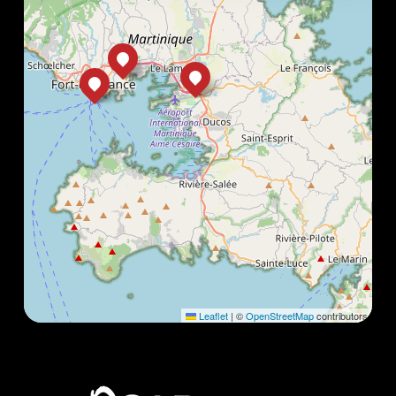
Leaflet
|
©
OpenStreetMap
contributors