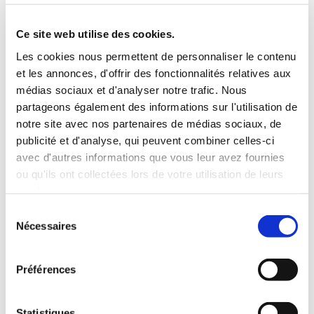
3 Valises
Ce site web utilise des cookies.
INCLUS À LA LOCATION
Les cookies nous permettent de personnaliser le contenu
et les annonces, d'offrir des fonctionnalités relatives aux
médias sociaux et d'analyser notre trafic. Nous
Killométrage illimité
partageons également des informations sur l'utilisation de
Assurance tous risques (hors franchise)
notre site avec nos partenaires de médias sociaux, de
Carburant : plein à rendre plein
publicité et d'analyse, qui peuvent combiner celles-ci
CONDITIONS DE LOCATION
avec d'autres informations que vous leur avez fournies
ou qu'ils ont collectées lors de votre utilisation de leurs
services.
Age minimum :20 ans
Sélection
Années de permis :2 ans
Nécessaires
du
ASSURANCE
consentement
Préférences
Franchise :1000€
Caution :1000 €
Statistiques