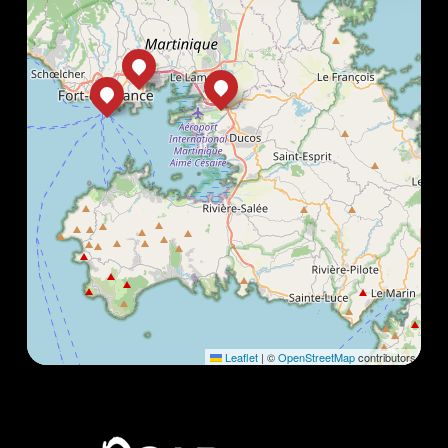
Leaflet
|
©
OpenStreetMap
contributors