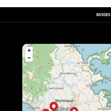
MODES 
+
−