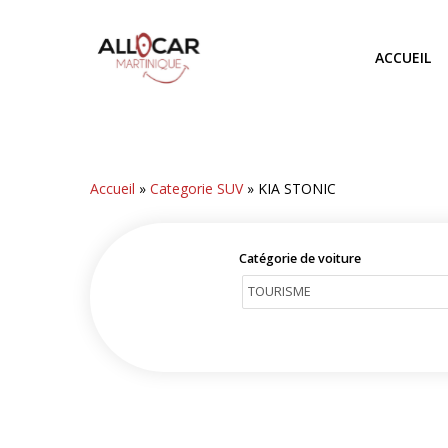
Skip
to
ACCUEIL
main
content
Accueil
»
Categorie SUV
»
KIA STONIC
Catégorie de voiture