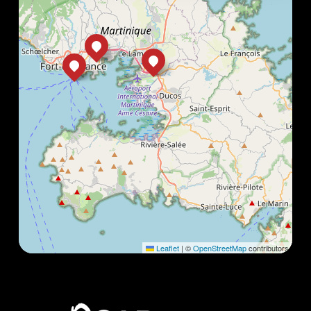
Leaflet
|
©
OpenStreetMap
contributors