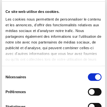
3 Valises
Ce site web utilise des cookies.
INCLUS À LA LOCATION
Les cookies nous permettent de personnaliser le contenu
et les annonces, d'offrir des fonctionnalités relatives aux
médias sociaux et d'analyser notre trafic. Nous
Killométrage illimité
partageons également des informations sur l'utilisation de
Assurance tous risques (hors franchise)
notre site avec nos partenaires de médias sociaux, de
Carburant : plein à rendre plein
publicité et d'analyse, qui peuvent combiner celles-ci
CONDITIONS DE LOCATION
avec d'autres informations que vous leur avez fournies
ou qu'ils ont collectées lors de votre utilisation de leurs
services.
Age minimum :20 ans
Sélection
Années de permis :2 ans
Nécessaires
du
ASSURANCE
consentement
Préférences
Franchise :1000€
Caution :1000 €
Statistiques