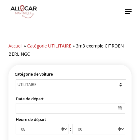
Skip
Menu
to
main
content
Accueil
»
Catégorie UTILITAIRE
»
3m3 exemple CITROEN
BERLINGO
Catégorie de voiture
Date de départ
Heure de départ
: