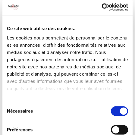
MANUELLE
Climatisation
5 Portes
Galerie de toit
3 Personnes
Habillage Bois
Ce site web utilise des cookies.
100 CV
Les cookies nous permettent de personnaliser le contenu
et les annonces, d'offrir des fonctionnalités relatives aux
INCLUS À LA LOCATION
médias sociaux et d'analyser notre trafic. Nous
partageons également des informations sur l'utilisation de
notre site avec nos partenaires de médias sociaux, de
Killométrage illimité
publicité et d'analyse, qui peuvent combiner celles-ci
Assurance tous risques (hors franchise)
avec d'autres informations que vous leur avez fournies
Carburant : plein à rendre plein
ou qu'ils ont collectées lors de votre utilisation de leurs
CONDITIONS DE LOCATION
services.
Sélection
Nécessaires
du
Age minimum :20 ans
consentement
Années de permis :2 ans
ASSURANCE
Préférences